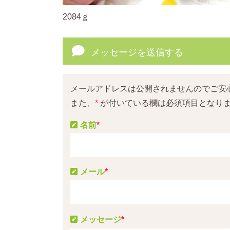
2084ｇ
メッセージを送信する
メールアドレスは公開されませんのでご安
また、
*
が付いている欄は必須項目となり
名前
*
メール
*
メッセージ
*