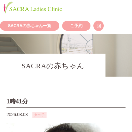
SACRAの赤ちゃん一覧
ご予約
SACRAの赤ちゃん
1時41分
2026.03.08
女の子