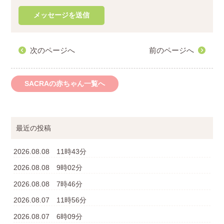
次のページへ
前のページへ
SACRAの赤ちゃん一覧へ
最近の投稿
2026.08.08 11時43分
2026.08.08 9時02分
2026.08.08 7時46分
2026.08.07 11時56分
2026.08.07 6時09分