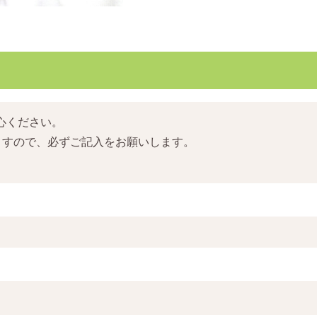
心ください。
ますので、必ずご記入をお願いします。