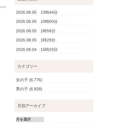
2026.08.05 13時44分
2026.08.05 10時00分
2026.08.05 1時58分
2026.08.05 1時29分
2026.08.04 15時23分
カテゴリー
女の子
(6,776)
男の子
(6,928)
月別アーカイブ