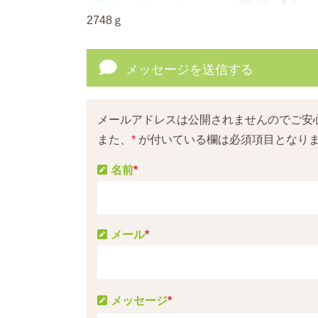
2748ｇ
メッセージを送信する
メールアドレスは公開されませんのでご安
また、
*
が付いている欄は必須項目となり
名前
*
メール
*
メッセージ
*