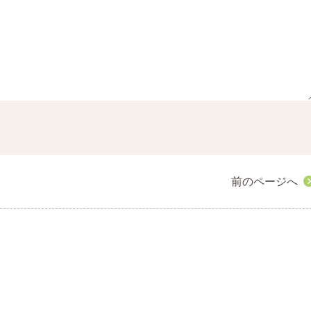
前のページへ