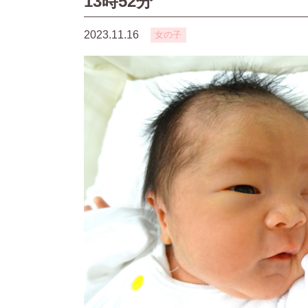
13時52分
2023.11.16
女の子