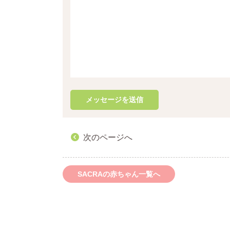
次のページへ
SACRAの赤ちゃん一覧へ