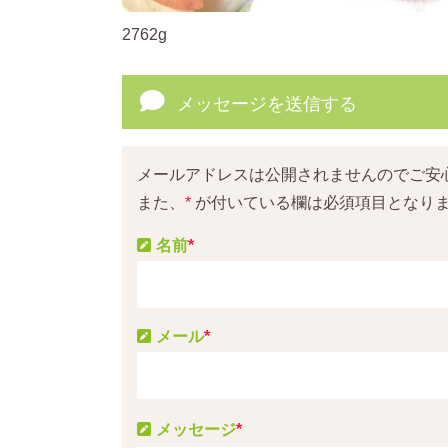
2762g
メッセージを送信する
メールアドレスは公開されませんのでご安
また、
*
が付いている欄は必須項目となり
名前
*
メール
*
メッセージ
*