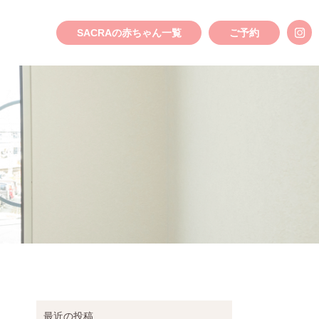
SACRAの赤ちゃん一覧
ご予約
最近の投稿