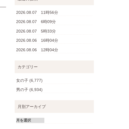
2026.08.07 11時56分
2026.08.07 6時09分
2026.08.07 5時33分
2026.08.06 16時04分
2026.08.06 12時04分
カテゴリー
女の子
(6,777)
男の子
(6,934)
月別アーカイブ