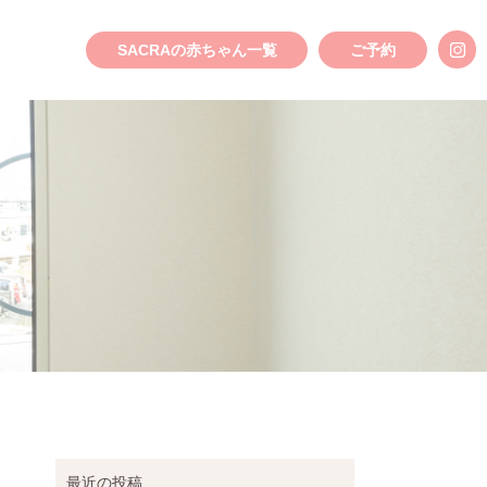
SACRAの赤ちゃん一覧
ご予約
最近の投稿