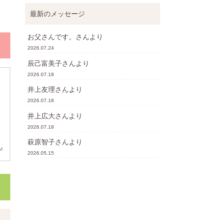
最新のメッセージ
お父さんです。
さんより
2026.07.24
辰己富美子
さんより
2026.07.18
井上友理
さんより
2026.07.18
井上広大
さんより
2026.07.18
萩原智子
さんより
M
2026.05.15