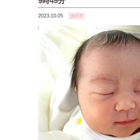
9時49分
2023.10.05
女の子