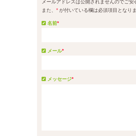
メールアドレスは公開されませんのでご安
また、
*
が付いている欄は必須項目となり
名前
*
メール
*
メッセージ
*