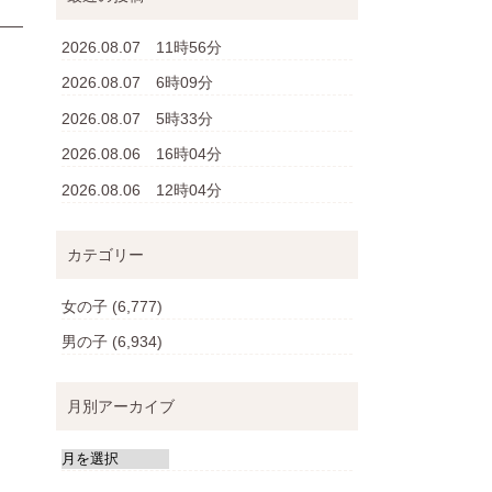
2026.08.07 11時56分
2026.08.07 6時09分
2026.08.07 5時33分
2026.08.06 16時04分
2026.08.06 12時04分
カテゴリー
女の子
(6,777)
男の子
(6,934)
月別アーカイブ