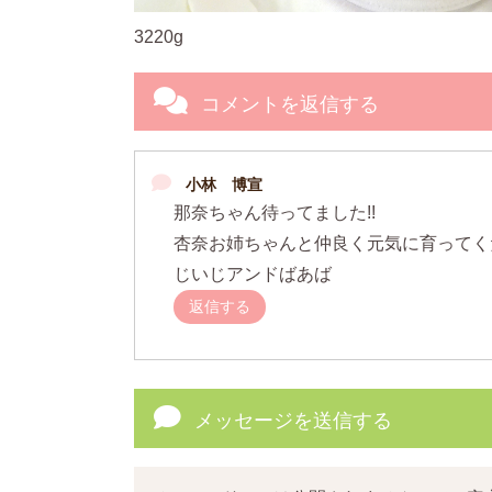
3220g
コメントを返信する
小林 博宣
那奈ちゃん待ってました!!
杏奈お姉ちゃんと仲良く元気に育ってく
じいじアンドばあば
返信する
メッセージを送信する